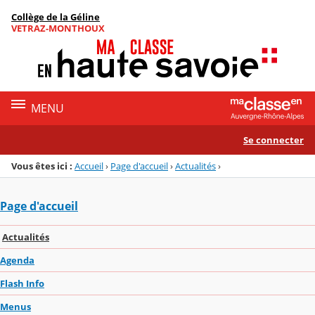
Panneau de gestion des cookies
Collège de la Géline
Menu de la rubrique
Contenu
VETRAZ-MONTHOUX
MENU
Se connecter
Vous êtes ici :
Accueil
›
Page d'accueil
›
Actualités
›
Page d'accueil
Actualités
Agenda
Flash Info
Menus