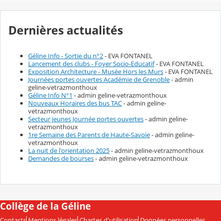
Dernières actualités
Géline Info - Sortie du n°2
- EVA FONTANEL
Lancement des clubs - Foyer Socio-Educatif
- EVA FONTANEL
Exposition Architecture - Musée Hors les Murs
- EVA FONTANEL
Journées portes ouvertes Académie de Grenoble
- admin
geline-vetrazmonthoux
Géline Info N°1
- admin geline-vetrazmonthoux
Nouveaux Horaires des bus TAC
- admin geline-
vetrazmonthoux
Secteur jeunes Journée portes ouvertes
- admin geline-
vetrazmonthoux
1re Semaine des Parents de Haute-Savoie
- admin geline-
vetrazmonthoux
La nuit de l'orientation 2025
- admin geline-vetrazmonthoux
Demandes de bourses
- admin geline-vetrazmonthoux
Collège de la Géline
Contacts
Mentions légales
Chartes d'utilisation
Données personnelles