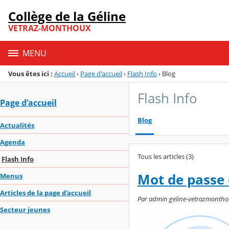
Panneau de gestion des cookies
Collège de la Géline
Menu de la rubrique
Contenu
VETRAZ-MONTHOUX
MENU
Vous êtes ici :
Accueil
›
Page d'accueil
›
Flash Info
›
Blog
Flash Info
Page d'accueil
Blog
Actualités
Agenda
Tous les articles (3)
Flash Info
Mot de passe 
Menus
Articles de la page d'accueil
Par admin geline-vetrazmonthoux,
Secteur jeunes