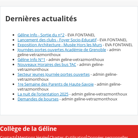
Dernières actualités
Géline Info - Sortie du n°2
- EVA FONTANEL
Lancement des clubs - Foyer Socio-Educatif
- EVA FONTANEL
Exposition Architecture - Musée Hors les Murs
- EVA FONTANEL
Journées portes ouvertes Académie de Grenoble
- admin
geline-vetrazmonthoux
Géline Info N°1
- admin geline-vetrazmonthoux
Nouveaux Horaires des bus TAC
- admin geline-
vetrazmonthoux
Secteur jeunes Journée portes ouvertes
- admin geline-
vetrazmonthoux
1re Semaine des Parents de Haute-Savoie
- admin geline-
vetrazmonthoux
La nuit de l'orientation 2025
- admin geline-vetrazmonthoux
Demandes de bourses
- admin geline-vetrazmonthoux
Collège de la Géline
Contacts
Mentions légales
Chartes d'utilisation
Données personnelles