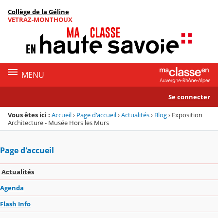
Panneau de gestion des cookies
Collège de la Géline
Menu de la rubrique
Contenu
VETRAZ-MONTHOUX
MENU
Se connecter
Vous êtes ici :
Accueil
›
Page d'accueil
›
Actualités
›
Blog
›
Exposition
Architecture - Musée Hors les Murs
Page d'accueil
Actualités
Agenda
Flash Info