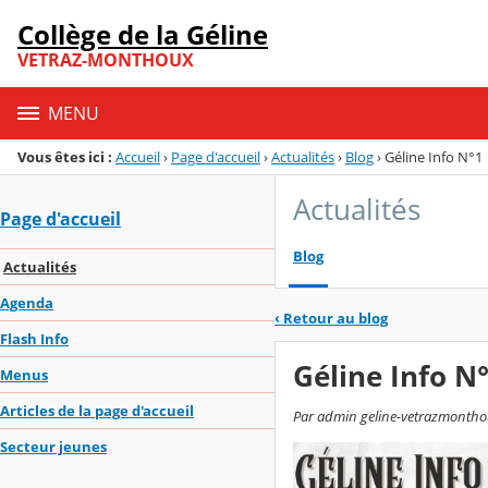
Panneau de gestion des cookies
Collège de la Géline
Menu de la rubrique
Contenu
VETRAZ-MONTHOUX
MENU
Vous êtes ici :
Accueil
›
Page d'accueil
›
Actualités
›
Blog
›
Géline Info N°1
Actualités
Page d'accueil
Blog
Actualités
Agenda
‹
Retour au blog
Flash Info
Géline Info N
Menus
Articles de la page d'accueil
Par admin geline-vetrazmonthou
Secteur jeunes