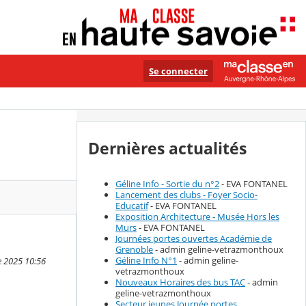
Se connecter
Dernières actualités
Géline Info - Sortie du n°2
- EVA FONTANEL
Lancement des clubs - Foyer Socio-
Educatif
- EVA FONTANEL
Exposition Architecture - Musée Hors les
Murs
- EVA FONTANEL
Journées portes ouvertes Académie de
Grenoble
- admin geline-vetrazmonthoux
Géline Info N°1
- admin geline-
e 2025 10:56
vetrazmonthoux
Nouveaux Horaires des bus TAC
- admin
geline-vetrazmonthoux
Secteur jeunes Journée portes