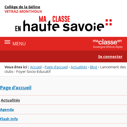
Panneau de gestion des cookies
Collège de la Géline
Menu de la rubrique
Contenu
VETRAZ-MONTHOUX
MENU
Se connecter
Vous êtes ici :
Accueil
›
Page d'accueil
›
Actualités
›
Blog
›
Lancement des
clubs - Foyer Socio-Educatif
Page d'accueil
Actualités
Agenda
Flash Info