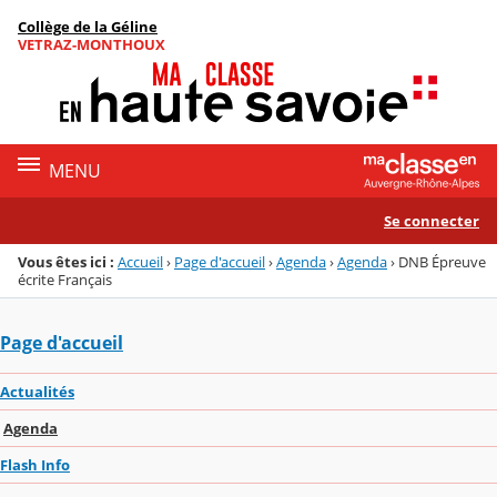
Panneau de gestion des cookies
Collège de la Géline
Menu de la rubrique
Contenu
VETRAZ-MONTHOUX
MENU
Se connecter
Vous êtes ici :
Accueil
›
Page d'accueil
›
Agenda
›
Agenda
›
DNB Épreuve
écrite Français
Page d'accueil
Actualités
Agenda
Flash Info