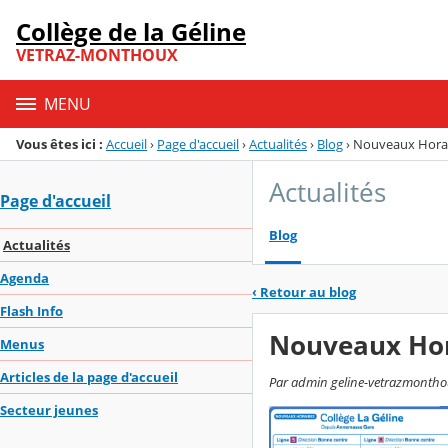
Panneau de gestion des cookies
Collège de la Géline
Menu de la rubrique
Contenu
VETRAZ-MONTHOUX
MENU
Vous êtes ici :
Accueil
›
Page d'accueil
›
Actualités
›
Blog
›
Nouveaux Horai
Actualités
Page d'accueil
Blog
Actualités
Agenda
‹
Retour au blog
Flash Info
Nouveaux Hor
Menus
Articles de la page d'accueil
Par admin geline-vetrazmonthou
Secteur jeunes