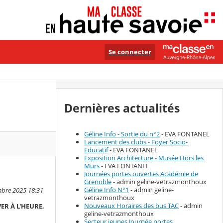
Se connecter
Dernières actualités
Géline Info - Sortie du n°2
- EVA FONTANEL
Lancement des clubs - Foyer Socio-
Educatif
- EVA FONTANEL
Exposition Architecture - Musée Hors les
Murs
- EVA FONTANEL
Journées portes ouvertes Académie de
Grenoble
- admin geline-vetrazmonthoux
Géline Info N°1
- admin geline-
mbre 2025 18:31
vetrazmonthoux
Nouveaux Horaires des bus TAC
- admin
ER À L'HEURE,
geline-vetrazmonthoux
Secteur jeunes Journée portes